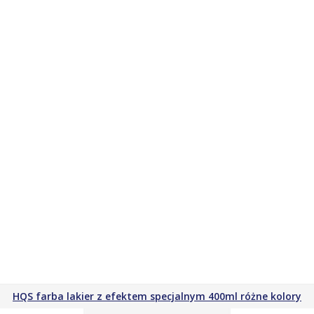
HQS farba lakier z efektem specjalnym 400ml różne kolory