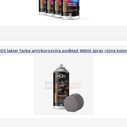
QS lakier farba antykorozyjna podkład 400ml spray różne kolo