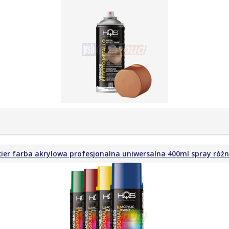
ier farba akrylowa profesjonalna uniwersalna 400ml spray różn