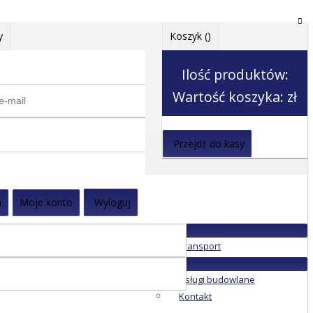
y
Koszyk (
)
Ilość produktów:
Wartość koszyka:
zł
Przejdź do kasy
a
Moje konto
Wyloguj
Transport
Usługi budowlane
Kontakt