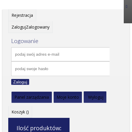
Rejestracja
Zaloguj
Zalogowany
Logowanie
Zaloguj
Panel zarządzania
Moje konto
Wyloguj
Koszyk (
)
Ilość produktów: