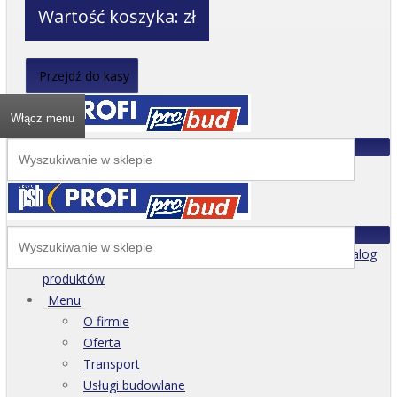
Wartość koszyka:
zł
Przejdź do kasy
Włącz menu
Katalog
produktów
Menu
O firmie
Oferta
Transport
Usługi budowlane