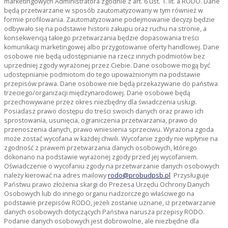
marketingowych Administratora zgodnie z art. 6 ust. 1. lit. a RODO. Dane
będą przetwarzane w sposób zautomatyzowany w tym również w
formie profilowania. Zautomatyzowane podejmowanie decyzji będzie
odbywało się na podstawie historii zakupu oraz ruchu na stronie, a
konsekwencją takiego przetwarzania będzie dopasowania treści
komunikacji marketingowej albo przygotowanie oferty handlowej. Dane
osobowe nie będą udostępnianie na rzecz innych podmiotów bez
uprzedniej zgody wyrażonej przez Ciebie. Dane osobowe mogą być
udostępnianie podmiotom do tego upoważnionym na podstawie
przepisów prawa. Dane osobowe nie będą przekazywane do państwa
trzeciego/organizacji międzynarodowej. Dane osobowe będą
przechowywane przez okres niezbędny dla świadczenia usługi.
Posiadasz prawo dostępu do treści swoich danych oraz prawo ich
sprostowania, usunięcia, ograniczenia przetwarzania, prawo do
przenoszenia danych, prawo wniesienia sprzeciwu. Wyrażona zgoda
może zostać wycofana w każdej chwili. Wycofanie zgody nie wpłynie na
zgodność z prawem przetwarzania danych osobowych, którego
dokonano na podstawie wyrażonej zgody przed jej wycofaniem.
Oświadczenie o wycofaniu zgody na przetwarzanie danych osobowych
należy kierować na adres mailowy
rodo@probudpsb.pl
Przysługuje
Państwu prawo złożenia skargi do Prezesa Urzędu Ochrony Danych
Osobowych lub do innego organu nadzorczego właściwego na
podstawie przepisów RODO, jeżeli zostanie uznane, iż przetwarzanie
danych osobowych dotyczących Państwa narusza przepisy RODO.
Podanie danych osobowych jest dobrowolne, ale niezbędne dla