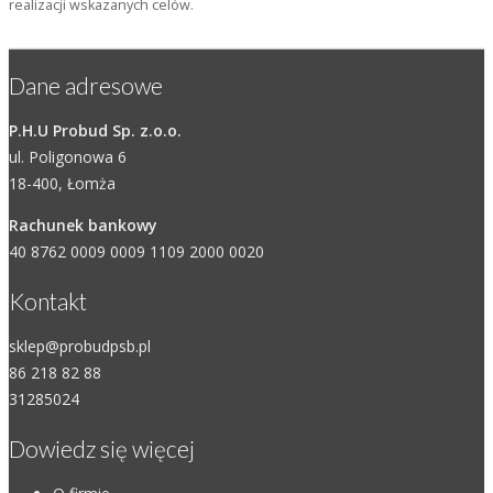
realizacji wskazanych celów.
Dane adresowe
P.H.U Probud Sp. z.o.o.
ul. Poligonowa 6
18-400, Łomża
Rachunek bankowy
40 8762 0009 0009 1109 2000 0020
Kontakt
sklep@probudpsb.pl
86 218 82 88
31285024
Dowiedz się więcej