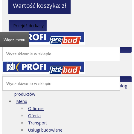
Wartość koszyka:
zł
Przejdź do kasy
Włącz menu
Katalog
produktów
Menu
O firmie
Oferta
Transport
Usługi budowlane