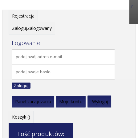
Rejestracja
Zaloguj
Zalogowany
Logowanie
Zaloguj
Panel zarządzania
Moje konto
Wyloguj
Koszyk (
)
Ilość produktów: