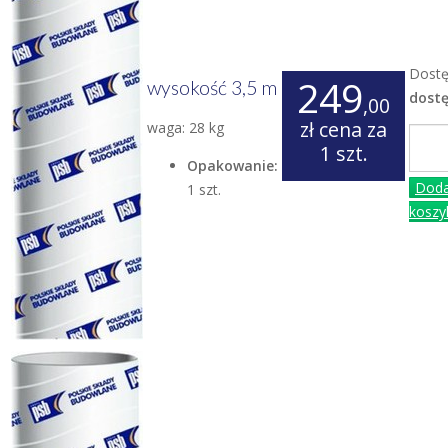
Dostę
249
wysokość 3,5 m
dost
,00
zł
cena za
waga: 28 kg
1 szt.
Opakowanie:
Doda
1 szt.
koszy