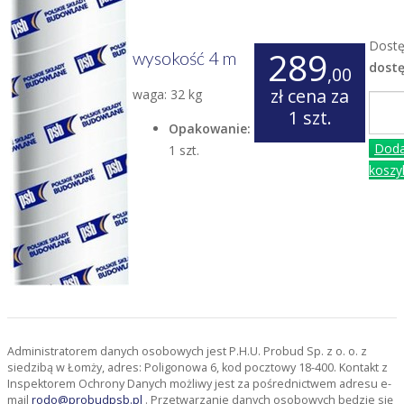
Dostę
289
wysokość 4 m
dost
,00
zł
cena za
waga: 32 kg
1 szt.
Opakowanie:
Doda
1 szt.
koszy
Administratorem danych osobowych jest P.H.U. Probud Sp. z o. o. z
siedzibą w Łomży, adres: Poligonowa 6, kod pocztowy 18-400. Kontakt z
Inspektorem Ochrony Danych możliwy jest za pośrednictwem adresu e-
mail
rodo@probudpsb.pl
. Przetwarzanie danych osobowych będzie się