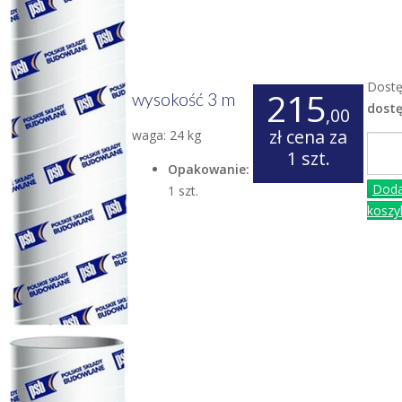
Dostę
215
wysokość 3 m
dost
,00
zł
cena za
waga: 24 kg
1 szt.
Opakowanie:
Doda
1 szt.
koszy