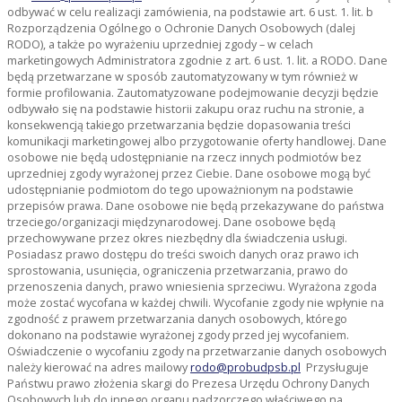
odbywać w celu realizacji zamówienia, na podstawie art. 6 ust. 1. lit. b
Rozporządzenia Ogólnego o Ochronie Danych Osobowych (dalej
RODO), a także po wyrażeniu uprzedniej zgody – w celach
marketingowych Administratora zgodnie z art. 6 ust. 1. lit. a RODO. Dane
będą przetwarzane w sposób zautomatyzowany w tym również w
formie profilowania. Zautomatyzowane podejmowanie decyzji będzie
odbywało się na podstawie historii zakupu oraz ruchu na stronie, a
konsekwencją takiego przetwarzania będzie dopasowania treści
komunikacji marketingowej albo przygotowanie oferty handlowej. Dane
osobowe nie będą udostępnianie na rzecz innych podmiotów bez
uprzedniej zgody wyrażonej przez Ciebie. Dane osobowe mogą być
udostępnianie podmiotom do tego upoważnionym na podstawie
przepisów prawa. Dane osobowe nie będą przekazywane do państwa
trzeciego/organizacji międzynarodowej. Dane osobowe będą
przechowywane przez okres niezbędny dla świadczenia usługi.
Posiadasz prawo dostępu do treści swoich danych oraz prawo ich
sprostowania, usunięcia, ograniczenia przetwarzania, prawo do
przenoszenia danych, prawo wniesienia sprzeciwu. Wyrażona zgoda
może zostać wycofana w każdej chwili. Wycofanie zgody nie wpłynie na
zgodność z prawem przetwarzania danych osobowych, którego
dokonano na podstawie wyrażonej zgody przed jej wycofaniem.
Oświadczenie o wycofaniu zgody na przetwarzanie danych osobowych
należy kierować na adres mailowy
rodo@probudpsb.pl
Przysługuje
Państwu prawo złożenia skargi do Prezesa Urzędu Ochrony Danych
Osobowych lub do innego organu nadzorczego właściwego na