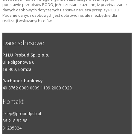
podstawie przepisów RODO, jeżeli zostanie uznane, iż przetwarzanie
danych osobowych dotyczących Państwa narusza przepisy RODO.
Podanie danych osobowych jest dobrowolne, ale niezbędne dla
realizacji wskazanych celów.
Dane adresowe
P.H.U Probud Sp. z.o.o.
ul. Poligonowa 6
18-400, Łomża
Rachunek bankowy
40 8762 0009 0009 1109 2000 0020
Kontakt
sklep@probudpsb.pl
86 218 82 88
31285024