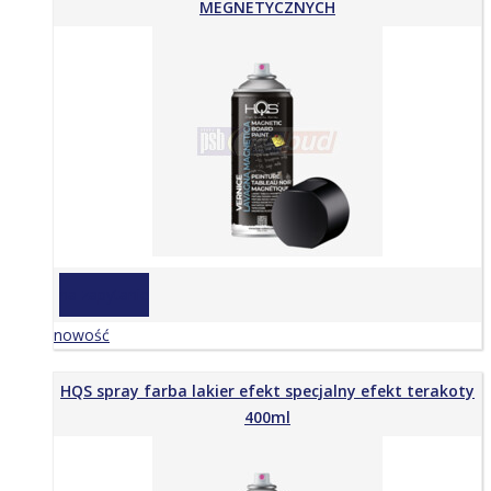
MEGNETYCZNYCH
na zapytanie
nowość
HQS spray farba lakier efekt specjalny efekt terakoty
400ml