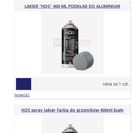
LAKIER "HQS" 400 ML PODKŁAD DO ALUMINIUM
27,00 zł
cena za 1 szt.
nowość
HQS spray lakier farba do grzejników 400ml biały