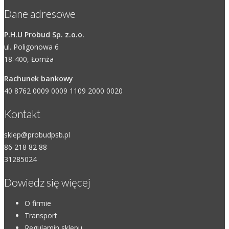
Dane adresowe
P.H.U Probud Sp. z.o.o.
ul. Poligonowa 6
18-400, Łomża
Rachunek bankowy
40 8762 0009 0009 1109 2000 0020
Kontakt
sklep@probudpsb.pl
86 218 82 88
31285024
Dowiedz się więcej
O firmie
Transport
Regulamin sklepu