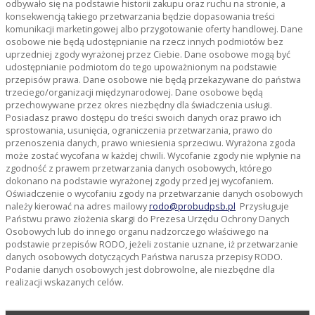
odbywało się na podstawie historii zakupu oraz ruchu na stronie, a
konsekwencją takiego przetwarzania będzie dopasowania treści
komunikacji marketingowej albo przygotowanie oferty handlowej. Dane
osobowe nie będą udostępnianie na rzecz innych podmiotów bez
uprzedniej zgody wyrażonej przez Ciebie. Dane osobowe mogą być
udostępnianie podmiotom do tego upoważnionym na podstawie
przepisów prawa. Dane osobowe nie będą przekazywane do państwa
trzeciego/organizacji międzynarodowej. Dane osobowe będą
przechowywane przez okres niezbędny dla świadczenia usługi.
Posiadasz prawo dostępu do treści swoich danych oraz prawo ich
sprostowania, usunięcia, ograniczenia przetwarzania, prawo do
przenoszenia danych, prawo wniesienia sprzeciwu. Wyrażona zgoda
może zostać wycofana w każdej chwili. Wycofanie zgody nie wpłynie na
zgodność z prawem przetwarzania danych osobowych, którego
dokonano na podstawie wyrażonej zgody przed jej wycofaniem.
Oświadczenie o wycofaniu zgody na przetwarzanie danych osobowych
należy kierować na adres mailowy
rodo@probudpsb.pl
Przysługuje
Państwu prawo złożenia skargi do Prezesa Urzędu Ochrony Danych
Osobowych lub do innego organu nadzorczego właściwego na
podstawie przepisów RODO, jeżeli zostanie uznane, iż przetwarzanie
danych osobowych dotyczących Państwa narusza przepisy RODO.
Podanie danych osobowych jest dobrowolne, ale niezbędne dla
realizacji wskazanych celów.