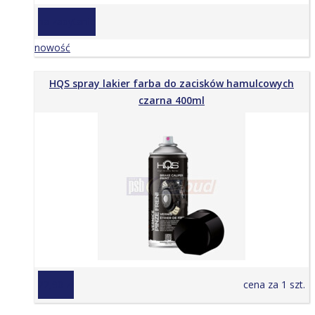
na zapytanie
nowość
HQS spray lakier farba do zacisków hamulcowych
czarna 400ml
22,90 zł
cena za 1 szt.