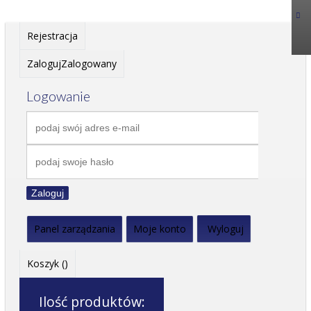
Rejestracja
Zaloguj
Zalogowany
Logowanie
Zaloguj
Panel zarządzania
Moje konto
Wyloguj
Koszyk (
)
Ilość produktów: