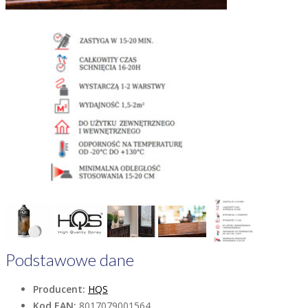
Podstawowe dane
Producent:
HQS
Kod EAN:
8017079001564