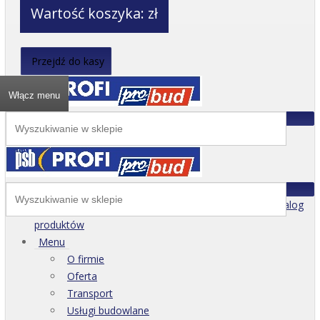
Wartość koszyka:
zł
Przejdź do kasy
Włącz menu
Katalog
produktów
Menu
O firmie
Oferta
Transport
Usługi budowlane