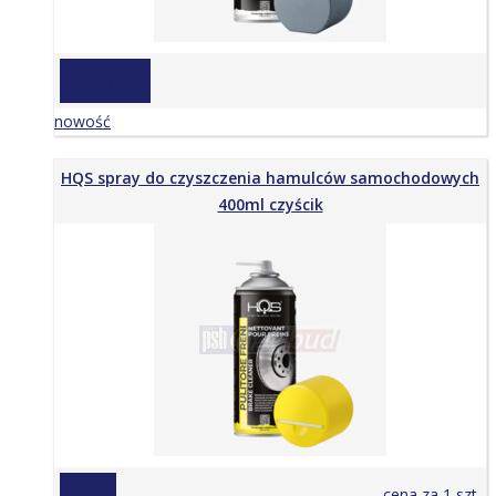
na zapytanie
nowość
HQS spray do czyszczenia hamulców samochodowych
400ml czyścik
25,00 zł
cena za 1 szt.