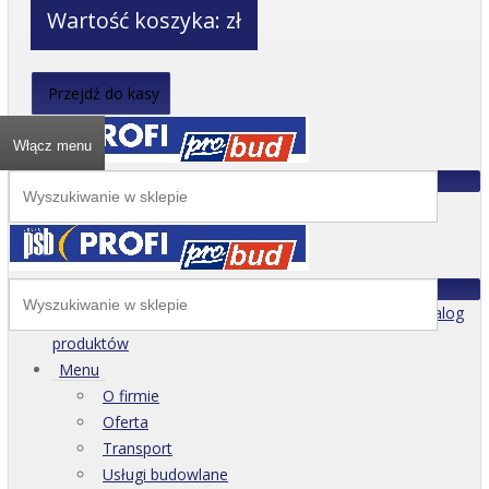
Wartość koszyka:
zł
Przejdź do kasy
Włącz menu
Katalog
produktów
Menu
O firmie
Oferta
Transport
Usługi budowlane