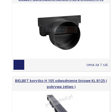
9,99 zł
cena za 1 szt.
BIELBET korytko H 105 odwodnienie liniowe KL B125 (
pokrywa żeliwo )