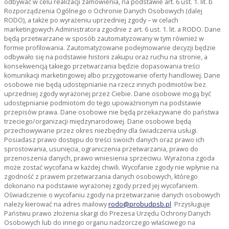
odbywać w celu realizacji zamówienia, na podstawie art. 6 ust. 1. lit. b
Rozporządzenia Ogólnego o Ochronie Danych Osobowych (dalej
RODO), a także po wyrażeniu uprzedniej zgody – w celach
marketingowych Administratora zgodnie z art. 6 ust. 1. lit. a RODO. Dane
będą przetwarzane w sposób zautomatyzowany w tym również w
formie profilowania. Zautomatyzowane podejmowanie decyzji będzie
odbywało się na podstawie historii zakupu oraz ruchu na stronie, a
konsekwencją takiego przetwarzania będzie dopasowania treści
komunikacji marketingowej albo przygotowanie oferty handlowej. Dane
osobowe nie będą udostępnianie na rzecz innych podmiotów bez
uprzedniej zgody wyrażonej przez Ciebie. Dane osobowe mogą być
udostępnianie podmiotom do tego upoważnionym na podstawie
przepisów prawa. Dane osobowe nie będą przekazywane do państwa
trzeciego/organizacji międzynarodowej. Dane osobowe będą
przechowywane przez okres niezbędny dla świadczenia usługi.
Posiadasz prawo dostępu do treści swoich danych oraz prawo ich
sprostowania, usunięcia, ograniczenia przetwarzania, prawo do
przenoszenia danych, prawo wniesienia sprzeciwu. Wyrażona zgoda
może zostać wycofana w każdej chwili. Wycofanie zgody nie wpłynie na
zgodność z prawem przetwarzania danych osobowych, którego
dokonano na podstawie wyrażonej zgody przed jej wycofaniem.
Oświadczenie o wycofaniu zgody na przetwarzanie danych osobowych
należy kierować na adres mailowy
rodo@probudpsb.pl
Przysługuje
Państwu prawo złożenia skargi do Prezesa Urzędu Ochrony Danych
Osobowych lub do innego organu nadzorczego właściwego na