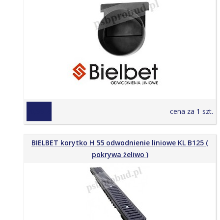
10,99 zł
cena za 1 szt.
BIELBET korytko H 55 odwodnienie liniowe KL B125 (
pokrywa żeliwo )