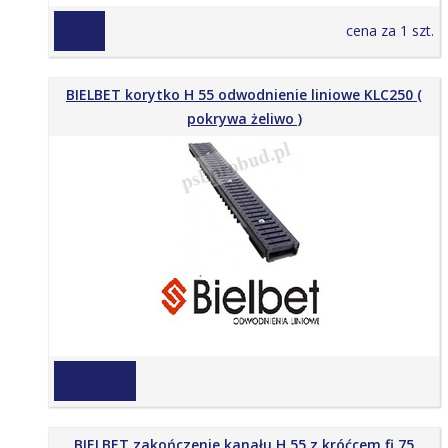
45,99 zł
cena za 1 szt.
BIELBET korytko H 55 odwodnienie liniowe KLC250 (
pokrywa żeliwo )
na zapytanie
BIELBET zakończenie kanału H 55 z króćcem fi 75