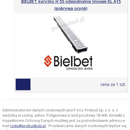
BIELBET korytko H 55 odwodnienie liniowe KL A15
(pokrywa ocynk)
47,99 zł
cena za 1 szt.
Administratorem danych osobowych jest P.H.U. Probud Sp. z o. o. z
siedzibą w Łomży, adres: Poligonowa 6, kod pocztowy 18-400. Kontakt z
Inspektorem Ochrony Danych możliwy jest za pośrednictwem adresu e-
mail
rodo@probudpsb.pl
. Przetwarzanie danych osobowych będzie się