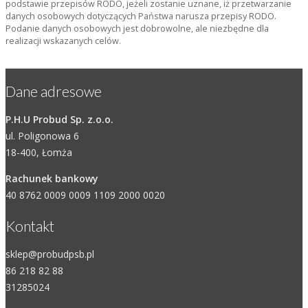
podstawie przepisów RODO, jeżeli zostanie uznane, iż przetwarzanie
danych osobowych dotyczących Państwa narusza przepisy RODO.
Podanie danych osobowych jest dobrowolne, ale niezbędne dla
realizacji wskazanych celów.
Dane adresowe
P.H.U Probud Sp. z.o.o.
ul. Poligonowa 6
18-400, Łomża
Rachunek bankowy
40 8762 0009 0009 1109 2000 0020
Kontakt
sklep@probudpsb.pl
86 218 82 88
31285024