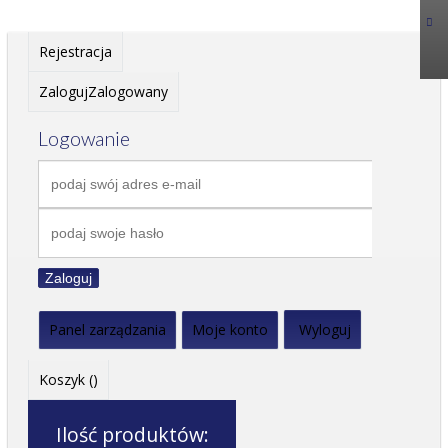
Rejestracja
Zaloguj
Zalogowany
Logowanie
Zaloguj
Panel zarządzania
Moje konto
Wyloguj
Koszyk (
)
Ilość produktów: