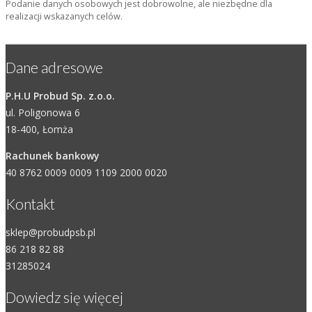
Podanie danych osobowych jest dobrowolne, ale niezbędne dla
realizacji wskazanych celów.
Dane adresowe
P.H.U Probud Sp. z.o.o.
ul. Poligonowa 6
18-400, Łomża
Rachunek bankowy
40 8762 0009 0009 1109 2000 0020
Kontakt
sklep@probudpsb.pl
86 218 82 88
31285024
Dowiedz się więcej