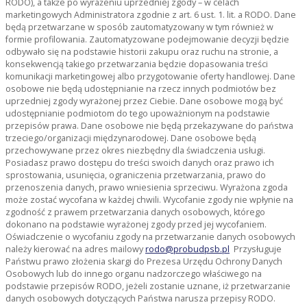
RODO), a także po wyrażeniu uprzedniej zgody – w celach
marketingowych Administratora zgodnie z art. 6 ust. 1. lit. a RODO. Dane
będą przetwarzane w sposób zautomatyzowany w tym również w
formie profilowania. Zautomatyzowane podejmowanie decyzji będzie
odbywało się na podstawie historii zakupu oraz ruchu na stronie, a
konsekwencją takiego przetwarzania będzie dopasowania treści
komunikacji marketingowej albo przygotowanie oferty handlowej. Dane
osobowe nie będą udostępnianie na rzecz innych podmiotów bez
uprzedniej zgody wyrażonej przez Ciebie. Dane osobowe mogą być
udostępnianie podmiotom do tego upoważnionym na podstawie
przepisów prawa. Dane osobowe nie będą przekazywane do państwa
trzeciego/organizacji międzynarodowej. Dane osobowe będą
przechowywane przez okres niezbędny dla świadczenia usługi.
Posiadasz prawo dostępu do treści swoich danych oraz prawo ich
sprostowania, usunięcia, ograniczenia przetwarzania, prawo do
przenoszenia danych, prawo wniesienia sprzeciwu. Wyrażona zgoda
może zostać wycofana w każdej chwili. Wycofanie zgody nie wpłynie na
zgodność z prawem przetwarzania danych osobowych, którego
dokonano na podstawie wyrażonej zgody przed jej wycofaniem.
Oświadczenie o wycofaniu zgody na przetwarzanie danych osobowych
należy kierować na adres mailowy
rodo@probudpsb.pl
Przysługuje
Państwu prawo złożenia skargi do Prezesa Urzędu Ochrony Danych
Osobowych lub do innego organu nadzorczego właściwego na
podstawie przepisów RODO, jeżeli zostanie uznane, iż przetwarzanie
danych osobowych dotyczących Państwa narusza przepisy RODO.