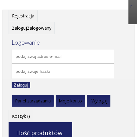
Rejestracja
Zaloguj
Zalogowany
Logowanie
Zaloguj
Panel zarządzania
Moje konto
Wyloguj
Koszyk (
)
Ilość produktów: