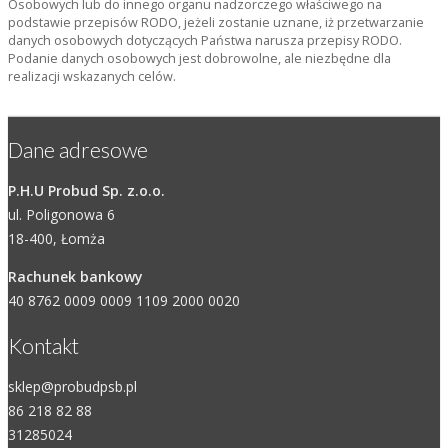
Osobowych lub do innego organu nadzorczego właściwego na
podstawie przepisów RODO, jeżeli zostanie uznane, iż przetwarzanie
danych osobowych dotyczących Państwa narusza przepisy RODO.
Podanie danych osobowych jest dobrowolne, ale niezbędne dla
realizacji wskazanych celów.
Dane adresowe
P.H.U Probud Sp. z.o.o.
ul. Poligonowa 6
18-400, Łomża
Rachunek bankowy
40 8762 0009 0009 1109 2000 0020
Kontakt
sklep@probudpsb.pl
86 218 82 88
31285024