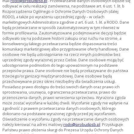
mail
rodo@probudpsb.pl
. Przetwarzanie danych osobowych będzie się
odbywać w celu realizacji zamówienia, na podstawie art. 6 ust. 1. lit. b
Rozporządzenia Ogólnego o Ochronie Danych Osobowych (dalej
RODO), a także po wyrażeniu uprzedniej zgody – w celach
marketingowych Administratora zgodnie z art. 6 ust. 1. lit. a RODO. Dane
będą przetwarzane w sposób zautomatyzowany w tym również w
formie profilowania. Zautomatyzowane podejmowanie decyzji będzie
odbywało się na podstawie historii zakupu oraz ruchu na stronie, a
konsekwencją takiego przetwarzania będzie dopasowania treści
komunikacji marketingowej albo przygotowanie oferty handlowej. Dane
osobowe nie będą udostępnianie na rzecz innych podmiotów bez
uprzedniej zgody wyrażonej przez Ciebie. Dane osobowe mogą być
udostępnianie podmiotom do tego upoważnionym na podstawie
przepisów prawa. Dane osobowe nie będą przekazywane do państwa
trzeciego/organizacji międzynarodowej. Dane osobowe będą
przechowywane przez okres niezbędny dla świadczenia usługi.
Posiadasz prawo dostępu do treści swoich danych oraz prawo ich
sprostowania, usunięcia, ograniczenia przetwarzania, prawo do
przenoszenia danych, prawo wniesienia sprzeciwu. Wyrażona zgoda
może zostać wycofana w każdej chwili. Wycofanie zgody nie wpłynie na
zgodność z prawem przetwarzania danych osobowych, którego
dokonano na podstawie wyrażonej zgody przed jej wycofaniem.
Oświadczenie o wycofaniu zgody na przetwarzanie danych osobowych
należy kierować na adres mailowy
rodo@probudpsb.pl
Przysługuje
Państwu prawo złożenia skargi do Prezesa Urzędu Ochrony Danych