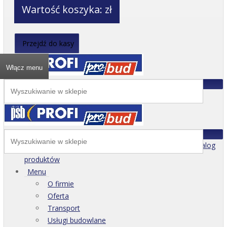
Wartość koszyka:
zł
Przejdź do kasy
Włącz menu
Katalog
produktów
Menu
O firmie
Oferta
Transport
Usługi budowlane