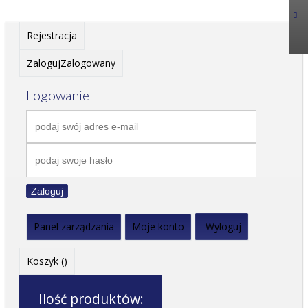
Rejestracja
Zaloguj
Zalogowany
Logowanie
Zaloguj
Panel zarządzania
Moje konto
Wyloguj
Koszyk (
)
Ilość produktów: