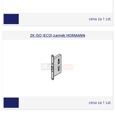
152,79 zł
cena za 1 szt.
ZK ISO (ECO) zamek HORMANN
166,99 zł
cena za 1 szt.