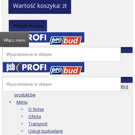
Wartość koszyka:
zł
Przejdź do kasy
Włącz menu
Katalog
produktów
Menu
O firmie
Oferta
Transport
Usługi budowlane