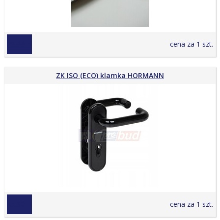
29,99 zł
cena za 1 szt.
ZK ISO (ECO) klamka HORMANN
45,00 zł
cena za 1 szt.