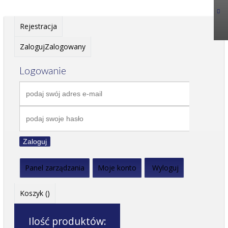
Rejestracja
Zaloguj
Zalogowany
Logowanie
Zaloguj
Panel zarządzania
Moje konto
Wyloguj
Koszyk (
)
Ilość produktów: