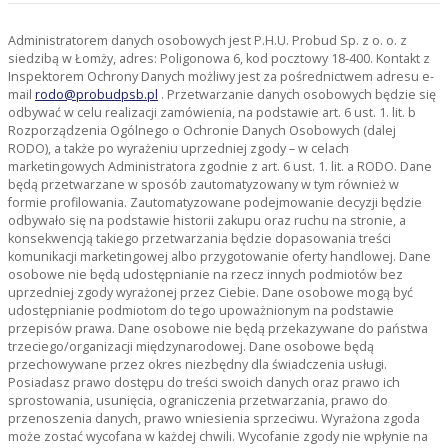
Administratorem danych osobowych jest P.H.U. Probud Sp. z o. o. z
siedzibą w Łomży, adres: Poligonowa 6, kod pocztowy 18-400. Kontakt z
Inspektorem Ochrony Danych możliwy jest za pośrednictwem adresu e-
mail
rodo@probudpsb.pl
. Przetwarzanie danych osobowych będzie się
odbywać w celu realizacji zamówienia, na podstawie art. 6 ust. 1. lit. b
Rozporządzenia Ogólnego o Ochronie Danych Osobowych (dalej
RODO), a także po wyrażeniu uprzedniej zgody – w celach
marketingowych Administratora zgodnie z art. 6 ust. 1. lit. a RODO. Dane
będą przetwarzane w sposób zautomatyzowany w tym również w
formie profilowania. Zautomatyzowane podejmowanie decyzji będzie
odbywało się na podstawie historii zakupu oraz ruchu na stronie, a
konsekwencją takiego przetwarzania będzie dopasowania treści
komunikacji marketingowej albo przygotowanie oferty handlowej. Dane
osobowe nie będą udostępnianie na rzecz innych podmiotów bez
uprzedniej zgody wyrażonej przez Ciebie. Dane osobowe mogą być
udostępnianie podmiotom do tego upoważnionym na podstawie
przepisów prawa. Dane osobowe nie będą przekazywane do państwa
trzeciego/organizacji międzynarodowej. Dane osobowe będą
przechowywane przez okres niezbędny dla świadczenia usługi.
Posiadasz prawo dostępu do treści swoich danych oraz prawo ich
sprostowania, usunięcia, ograniczenia przetwarzania, prawo do
przenoszenia danych, prawo wniesienia sprzeciwu. Wyrażona zgoda
może zostać wycofana w każdej chwili. Wycofanie zgody nie wpłynie na