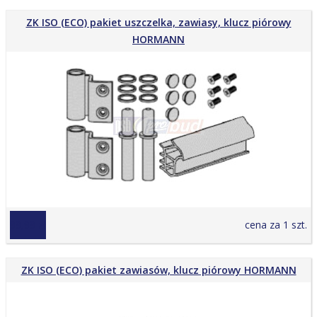
ZK ISO (ECO) pakiet uszczelka, zawiasy, klucz piórowy
HORMANN
99,99 zł
cena za 1 szt.
ZK ISO (ECO) pakiet zawiasów, klucz piórowy HORMANN