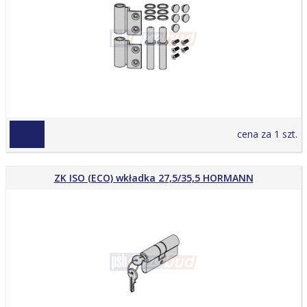
79,99 zł
cena za 1 szt.
ZK ISO (ECO) wkładka 27,5/35,5 HORMANN