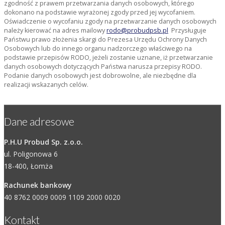
zgodność z prawem przetwarzania danych osobowych, którego
dokonano na podstawie wyrażonej zgody przed jej wycofaniem.
Oświadczenie o wycofaniu zgody na przetwarzanie danych osobowych
należy kierować na adres mailowy
rodo@probudpsb.pl
Przysługuje
Państwu prawo złożenia skargi do Prezesa Urzędu Ochrony Danych
Osobowych lub do innego organu nadzorczego właściwego na
podstawie przepisów RODO, jeżeli zostanie uznane, iż przetwarzanie
danych osobowych dotyczących Państwa narusza przepisy RODO.
Podanie danych osobowych jest dobrowolne, ale niezbędne dla
realizacji wskazanych celów.
Dane adresowe
P.H.U Probud Sp. z.o.o.
ul. Poligonowa 6
18-400, Łomża
Rachunek bankowy
40 8762 0009 0009 1109 2000 0020
Kontakt